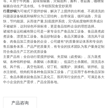
等。4.用于牛肉酱，卤味辣椒酱，火锅底料，酱料，香菇酱，咖喱辣
椒酱自动生产流水线。 5.学校医院食堂炒菜用
行星炒锅
为可倾式下搅拌炒锅，解决了上搅拌的出料难、不易清洗的
问题该设备锅底和锅帮分为三层结构，自带保温，循环油路，升温
快，节约能源。从而使产量,刮底搅拌系统，完*高粘度物料营养成分
不被破坏，达到绿色环保标准，更是食品馅料企业的理想选择。
诸城市金运机械有限公司是一家专业生产食品加工设备、食品蒸煮卤
煮设备、漂烫加工设备。食品炒制设备，食品灭菌设备、清洗风干设
备、肉食品加工类设备的企业，公司建有*的质量保证体系和专业的
售后服务体系，产品严把质量关，有专业的技术团队为客户量身定制
符合食品生产工艺的优质设备
主要产品有；全自动行星搅拌炒锅、夹层锅（卤煮锅）、压力蒸煮
锅、各种馅料炒锅、杀菌锅（杀菌釜）、低温巴士杀菌机、清洗流水
线、风干线，、真空包装机，切丁机、烟熏炉、滚揉机、斩拌机、盐
水注射机、绞肉机等各种食品深加工设备，广泛应用于各种食品深加
工、食品杀菌农副食品加工及化工、医药等行业的生产。可满足各大
中小企业的生产需求，产品全国各地。
产品咨询