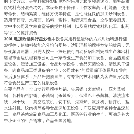
的传动方式，是物料搅拌炒制更均匀采用无极变频调速器。能将高难
度物料充分混合均匀。本设备易于操作，工作效率高，耗能低，使用
寿命长。结构紧凑，维修方便等特点，是性能优良的加工炒制设备。
适用于莲蓉、水果蓉、馅料、酱料，咖喱调理食品、全型配餐厨房、
大中小公司及学校食堂等的搅拌炒制，以及高粘度物料和化工、制药
等行业的搅拌混合
300L电加热馅料行星炒锅
本设备采用行星运转的方式对物料进行翻
炒搅拌，使物料都能充分均匀受热，达到理想的搅拌炒制的效果，无
极变频调速器，只需人按一下按钮便可自动反锅出料完成生产和出料
诸城市金运机械有限公司是一家专业生产食品加工设备、食品蒸煮卤
煮设备、漂烫加工设备。食品炒制设备，食品灭菌设备、清洗风干设
备、肉食品加工类设备的企业，公司建有*的质量保证体系和专业的
售后服务体系，产品严把质量关，有专业的技术团队为客户量身定制
符合食品生产工艺的优质设备
主要产品有；全自动行星搅拌炒锅、夹层锅（卤煮锅）、压力蒸煮
锅、各种馅料炒锅、杀菌锅（杀菌釜）、低温巴士杀菌机、清洗流水
线、风干线，、真空包装机，切丁机、烟熏炉、滚揉机、斩拌机、盐
水注射机、绞肉机等各种食品深加工设备，广泛应用于各种食品深加
工、食品杀菌农副食品加工及化工、医药等行业的生产。可满足各大
中小企业的生产需求，产品全国各地。