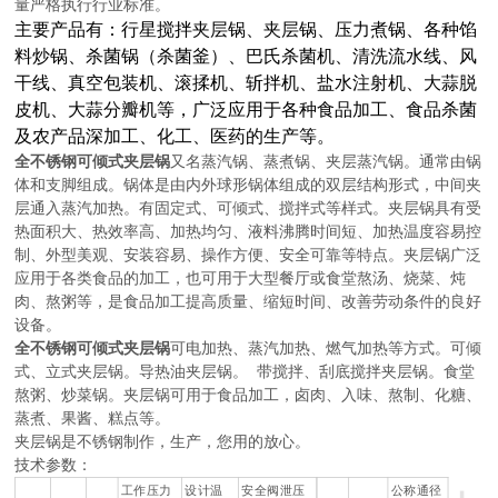
量严格执行行业标准。
主要产品有：
行星搅拌夹层锅
、
夹层锅、压力煮锅、各种馅
料炒锅、
杀菌锅（杀菌釜）、
巴氏杀菌机、清洗流水线、风
干线、真空包装机、滚揉机、斩拌机、盐水注射机、大蒜脱
皮机、大蒜分瓣机
等，广泛应用于各种食品加工、食品杀菌
及农产品深加工、化工、医药的生产等。
全不锈钢可倾式夹层锅
又名蒸汽锅、蒸煮锅、夹层蒸汽锅。通常由锅
体和支脚组成。锅体是由内外球形锅体组成的双层结构形式，中间夹
层通入蒸汽加热。有固定式、可倾式、搅拌式等样式。夹层锅具有受
热面积大、热效率高、加热均匀、液料沸腾时间短、加热温度容易控
制、外型美观、安装容易、操作方便、安全可靠等特点。夹层锅广泛
应用于各类食品的加工，也可用于大型餐厅或食堂熬汤、烧菜、炖
肉、熬粥等，是食品加工提高质量、缩短时间、改善劳动条件的良好
设备。
全不锈钢可倾式夹层锅
可电加热、蒸汽加热、燃气加热等方式。可倾
式、立式夹层锅。导热油夹层锅。 带搅拌、刮底搅拌夹层锅。食堂
熬粥、炒菜锅。夹层锅可用于食品加工，卤肉、入味、熬制、化糖、
蒸煮、果酱、糕点等。
夹层锅是不锈钢制作，生产，您用的放心。
技术参数：
工作压力
设计温
安全阀泄压
公称通径