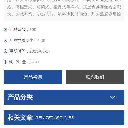
热。有固定式、可倾式、搅拌式等样式。夹层锅具有受热面积
大、热效率高、加热均匀、液料沸腾时间短、加热温度容易控
制、外型美观、安装容易、操作方便、安全可靠等特点。夹层锅
广泛应用于各类食品的加工，也可用于大型餐厅或食堂熬汤、烧
产品型号：
100L
菜、炖肉、熬粥等。
厂商性质：
生产厂家
更新时间：
2026-05-17
访 问 量：
1433
产品咨询
联系我们
产品分类
相关文章
RELATED ARTICLES