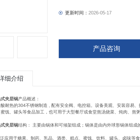
更新时间：
2026-05-17
产品咨询
详细介绍
热式夹层锅
产品概述：
酸耐热的304不锈钢制造 , 配有安全阀、电控箱。设备美观、安装容
、蜜饯、罐头等食品加工，也可用于大型餐厅或食堂熬汤烧菜、炖肉、熬
热式夹层锅
结构： 主要由锅体和可倾架组成；锅体是由内外球形锅体组成
：
 广泛应用于糖果、制药、乳品、酒类、糕点、蜜饯、饮料、罐头、卤味等