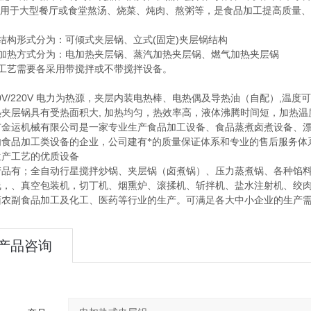
 可用于大型餐厅或食堂熬汤、烧菜、炖肉、熬粥等，是食品加工提高质量
：
结构形式分为：可倾式夹层锅、立式(固定)夹层锅结构
按加热方式分为：电加热夹层锅、蒸汽加热夹层锅、燃气加热夹层锅
按工艺需要各采用带搅拌或不带搅拌设备。
：
80V/220V 电力为热源，夹层内装电热棒、电热偶及导热油（自配）,温
热夹层锅具有受热面积大, 加热均匀，热效率高，液体沸腾时间短，加热温
市金运机械有限公司是一家专业生产食品加工设备、食品蒸煮卤煮设备、
肉食品加工类设备的企业，公司建有*的质量保证体系和专业的售后服务体
生产工艺的优质设备
产品有；全自动行星搅拌炒锅、夹层锅（卤煮锅）、压力蒸煮锅、各种馅
线，、真空包装机，切丁机、烟熏炉、滚揉机、斩拌机、盐水注射机、绞
菌农副食品加工及化工、医药等行业的生产。可满足各大中小企业的生产
产品咨询