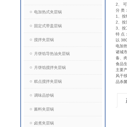
2、
分 类
电加热式夹层锅
1、按
2、
固定式带盖层锅
3、
特 点
搅拌夹层锅
以 3
电加
诸城
月饼馅导热油夹层锅
备、
食品
月饼馅搅拌夹层锅
主要
风干
糕点搅拌夹层锅
品杀
调味品炒锅
酱料夹层锅
卤煮夹层锅