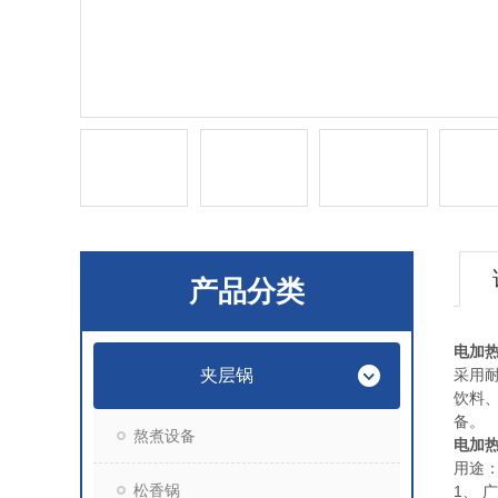
产品分类
电加
夹层锅
采用耐
饮料
备。
熬煮设备
电加
用途
松香锅
1、