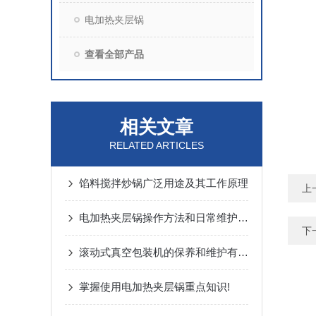
电加热夹层锅
查看全部产品
相关文章
RELATED ARTICLES
馅料搅拌炒锅广泛用途及其工作原理
上
电加热夹层锅操作方法和日常维护保养
下
滚动式真空包装机的保养和维护有多重要
掌握使用电加热夹层锅重点知识!