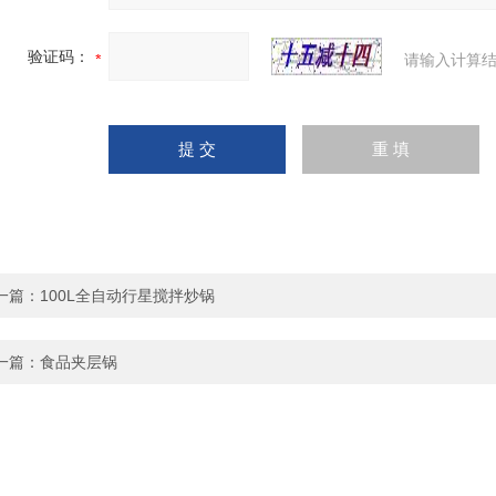
验证码：
请输入计算结
一篇：
100L全自动行星搅拌炒锅
一篇：
食品夹层锅