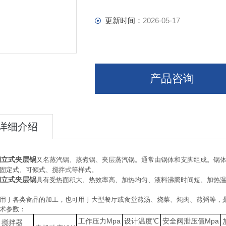
更新时间：
2026-05-17
产品咨询
详细介绍
钢立式夹层锅
又名蒸汽锅、蒸煮锅、夹层蒸汽锅。通常由锅体和支脚组成。锅
固定式、可倾式、搅拌式等样式。
钢立式夹层锅
具有受热面积大、热效率高、加热均匀、液料沸腾时间短、加热
用于各类食品的加工，也可用于大型餐厅或食堂熬汤、烧菜、炖肉、熬粥等，
术参数：
工作压力Mpa
设计温度℃
安全阀泄压值Mpa
搅拌器