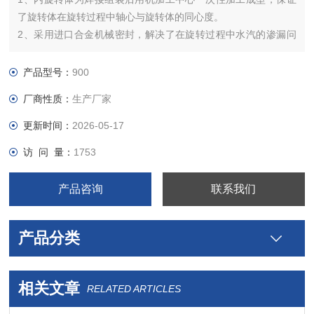
了旋转体在旋转过程中轴心与旋转体的同心度。
2、采用进口合金机械密封，解决了在旋转过程中水汽的渗漏问
题。改变以往及其他厂家采用填料密封不可避免的水汽渗漏及更
换麻烦的问题。
产品型号：
900
3、托轮是采用幼稚轴承滚动承托结构，滚动摩擦力小，寿命
厂商性质：
生产厂家
长。
4、传动系统采用具有制动功能的减速机配合自动定位系统
更新时间：
2026-05-17
访 问 量：
1753
产品咨询
联系我们
产品分类
相关文章
RELATED ARTICLES