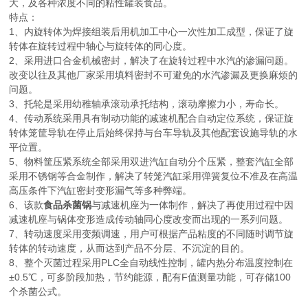
大，及各种浓度不同的粘性罐装食品。
特点：
1、内旋转体为焊接组装后用机加工中心一次性加工成型，保证了旋
转体在旋转过程中轴心与旋转体的同心度。
2、采用进口合金机械密封，解决了在旋转过程中水汽的渗漏问题。
改变以往及其他厂家采用填料密封不可避免的水汽渗漏及更换麻烦的
问题。
3、托轮是采用幼稚轴承滚动承托结构，滚动摩擦力小，寿命长。
4、传动系统采用具有制动功能的减速机配合自动定位系统，保证旋
转体笼筐导轨在停止后始终保持与台车导轨及其他配套设施导轨的水
平位置。
5、物料筐压紧系统全部采用双进汽缸自动分个压紧，整套汽缸全部
采用不锈钢等合金制作，解决了转笼汽缸采用弹簧复位不准及在高温
高压条件下汽缸密封变形漏气等多种弊端。
6、该款
食品杀菌锅
与减速机座为一体制作，解决了再使用过程中因
减速机座与锅体变形造成传动轴同心度改变而出现的一系列问题。
7、转动速度采用变频调速，用户可根据产品粘度的不同随时调节旋
转体的转动速度，从而达到产品不分层、不沉淀的目的。
8、整个灭菌过程采用PLC全自动线性控制，罐内热分布温度控制在
±0.5℃，可多阶段加热，节约能源，配有F值测量功能，可存储100
个杀菌公式。