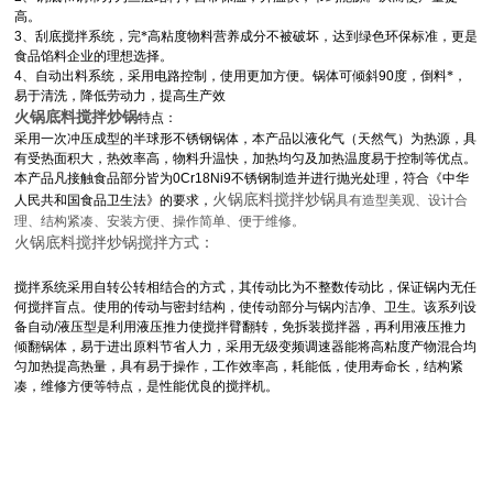
高。
3
、刮底搅拌系统，完*高粘度物料营养成分不被破坏，达到绿色环保标准，更是
食品馅料企业的理想选择。
4
、自动出料系统，采用电路控制，使用更加方便。锅体可倾斜
90
度，倒料*，
易于清洗，降低劳动力，提高生产效
火锅底料搅拌炒锅
特点：
采用一次冲压成型的半球形不锈钢锅体，本产品以液化气（天然气）为热源，具
有受热面积大，热效率高，物料升温快，加热均匀及加热温度易于控制等优点。
本产品凡接触食品部分皆为
0Cr18Ni9
不锈钢制造并进行抛光处理，符合《中华
火锅底料搅拌炒锅
人民共和国食品卫生法》的要求，
具有造型美观、设计合
理、结构紧凑、安装方便、操作简单、便于维修。
火锅底料搅拌炒锅搅拌方式：
搅拌系统采用自转公转相结合的方式，其传动比为不整数传动比，保证锅内无任
何搅拌盲点。使用的传动与密封结构，使传动部分与锅内洁净、卫生。该系列设
备自动
/
液压型是利用液压推力使搅拌臂翻转，免拆装搅拌器，再利用液压推力
倾翻锅体，易于进出原料节省人力，采用无级变频调速器能将高粘度产物混合均
匀加热提高热量，具有易于操作，工作效率高，耗能低，使用寿命长，结构紧
凑，维修方便等特点，是性能优良的搅拌机。