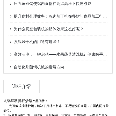
压力蒸煮锅使锅内食物在高温高压下快速煮熟
提升食材处理效率：冻肉切丁机在餐饮与食品加工行业的应用
为什么真空包装机的贴体效果这么好呢？
强流风干机的用途有哪些？
高效洁净，一键启动——水果蔬菜清洗机让健康触手可及
自动化杀菌锅机械的发展方向
详细介绍
火锅底料搅拌炒锅
产品优势：
1
、
为可倾式搅拌炒锅，解决了搅拌出料难、不易清洗的问题，在国内同行业中
处位。
2
、
锅底和锅帮分为三层结构，自带保温，升温快，节约能源。从而使产量提