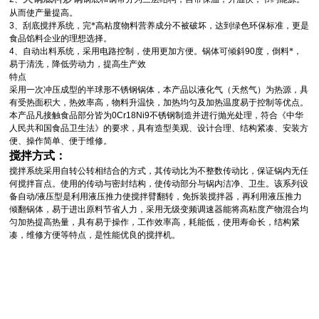
从而使产量提高。
3
、刮底搅拌系统，完*高粘度物料营养成分不被破坏，达到绿色环保标准，更是
食品馅料企业的理想选择。
4
、自动出料系统，采用电路控制，使用更加方便。锅体可倾斜
90
度，倒料*，
易于清洗，降低劳动力，提高生产效
特点
采用一次冲压成型的半球形不锈钢锅体，本产品以液化气（天然气）为热源，具
有受热面积大，热效率高，物料升温快，加热均匀及加热温度易于控制等优点。
本产品凡接触食品部分皆为
0Cr18Ni9
不锈钢制造并进行抛光处理，符合《中华
人民共和国食品卫生法》的要求，
具有造型美观、设计合理、结构紧凑、安装方
便、操作简单、便于维修。
搅拌方式：
搅拌系统采用自转公转相结合的方式，其传动比为不整数传动比，保证锅内无任
何搅拌盲点。使用的传动与密封结构，使传动部分与锅内洁净、卫生。该系列设
备自动
/
液压型是利用液压推力使搅拌臂翻转，免拆装搅拌器，再利用液压推力
倾翻锅体，易于进出原料节省人力，采用无级变频调速器能将高粘度产物混合均
匀加热提高热量，具有易于操作，工作效率高，耗能低，使用寿命长，结构紧
凑，维修方便等特点，是性能优良的搅拌机。