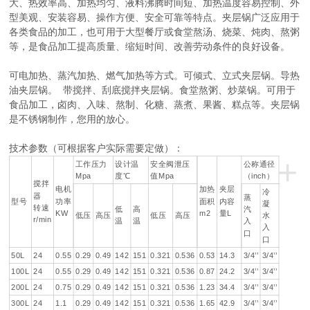
大、热效率高、加热均匀、液料沸腾时间短、加热温度容易控制、外
型美观、安装容易、操作方便、安全可靠等特点。夹层锅广泛应用于
各类食品的加工，也可用于大型餐厅或食堂熬汤、烧菜、炖肉、熬粥
等，是食品加工提高质量、缩短时间、改善劳动条件的良好设备。
可电加热、蒸汽加热、燃气加热等方式。可倾式、立式夹层锅。导热
油夹层锅。 带搅拌、刮底搅拌夹层锅。食堂熬粥、炒菜锅。可用于
食品加工，卤肉、入味、熬制、化糖、蒸煮、果酱、糕点等。夹层锅
是不锈钢制作，您用的放心。
技术参数（可根据客户实际需要定做）：
+
工作压力
设计温
安全阀泄压
公称通径
Mpa
Mpa
inch
度℃
值
（
）
搅拌
电机
加热
夹层
冷
器
蒸
型号
功率
面积
内容
凝
转速
低
高
汽
KW
m2
L
量
低压
高压
低压
高压
水
r/min
温
温
入
入
口
口
50L
24
0.55
0.29
0.49
142
151
0.321
0.536
0.53
14.3
3/4’’
3/4’’
100L
24
0.55
0.29
0.49
142
151
0.321
0.536
0.87
24.2
3/4’’
3/4’’
200L
24
0.75
0.29
0.49
142
151
0.321
0.536
1.23
34.4
3/4’’
3/4’’
300L
24
1.1
0.29
0.49
142
151
0.321
0.536
1.65
42.9
3/4’’
3/4’’