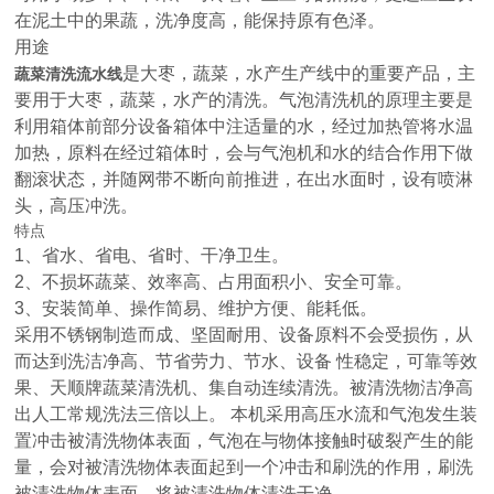
在泥土中的果蔬，洗净度高，能保持原有色泽。
用途
是大枣，蔬菜，水产生产线中的重要产品，主
蔬菜清洗流水线
要用于大枣，蔬菜，水产的清洗。气泡清洗机的原理主要是
利用箱体前部分设备箱体中注适量的水，经过加热管将水温
加热，原料在经过箱体时，会与气泡机和水的结合作用下做
翻滚状态，并随网带不断向前推进，在出水面时，设有喷淋
头，高压冲洗。
特点
1、省水、省电、省时、干净卫生。
2、不损坏蔬菜、效率高、占用面积小、安全可靠。
3、安装简单、操作简易、维护方便、能耗低。
采用不锈钢制造而成、坚固耐用、设备原料不会受损伤，从
而达到洗洁净高、节省劳力、节水、设备 性稳定，可靠等效
果、天顺牌蔬菜清洗机、集自动连续清洗。被清洗物洁净高
出人工常规洗法三倍以上。 本机采用高压水流和气泡发生装
置冲击被清洗物体表面，气泡在与物体接触时破裂产生的能
量，会对被清洗物体表面起到一个冲击和刷洗的作用，刷洗
被清洗物体表面，将被清洗物体清洗干净。