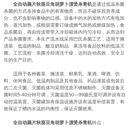
全自动藕片秋葵豆角胡萝卜漂烫杀青机
是通过低温杀菌
杀菌的方式杀掉食品中的有害物质，而且不破坏其营养成
分，也不会影响事物的口感。设备中的水的加热方式有电加
热，蒸汽加热，或根据需要订做成燃气加热或燃煤加热，食
品杀菌后，再由传送带带入冷却箱体内均匀冷却，从而达到
产品杀菌要求。本生产流水线采用巴氏杀菌工艺，适用于腌
渍菜、低温肉制品、酸豆奶制品、果冻等食品饮料的低温灭
菌。工艺流程：杀菌冷却清洗干燥，达到自动高效，安全卫
生的生产目的。
适用于各种酱菜、腌渍菜、鲜果乳、果酒、啤酒、饮
料、休闲食品、低温肉制品及其他食品、药品灌装或包装后
的二次灭菌。灭菌机体均采用优质不锈钢制作。灭菌设备灭
菌时间5-40分钟可调，灭菌温度50—99摄氏度可调并设有自
动控温装置。灭菌罐加有保温设施并设有温度补偿装置，有
效保证了槽内水温的均衡性，保证灭菌效果。
全自动藕片秋葵豆角胡萝卜漂烫杀青机
特点：