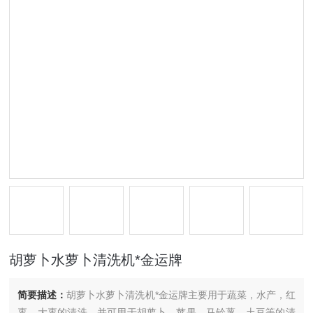
胡萝卜水萝卜清洗机*金运牌
简要描述：
胡萝卜水萝卜清洗机*金运牌主要用于蔬菜，水产，红
枣、大枣的清洗，并可用于胡萝卜、苹果、马铃薯、土豆等的清