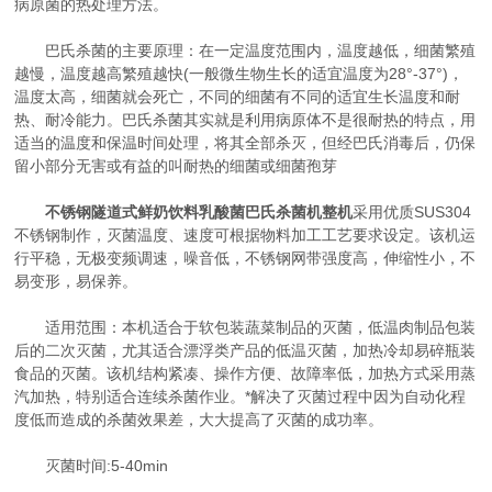
病原菌的热处理方法。
巴氏杀菌的主要原理：在一定温度范围内，温度越低，细菌繁殖
越慢，温度越高繁殖越快(一般微生物生长的适宜温度为28°-37°)，
温度太高，细菌就会死亡，不同的细菌有不同的适宜生长温度和耐
热、耐冷能力。巴氏杀菌其实就是利用病原体不是很耐热的特点，用
适当的温度和保温时间处理，将其全部杀灭，但经巴氏消毒后，仍保
留小部分无害或有益的叫耐热的细菌或细菌孢芽
不锈钢隧道式鲜奶饮料乳酸菌巴氏杀菌机整机
采用优质SUS304
不锈钢制作，灭菌温度、速度可根据物料加工工艺要求设定。该机运
行平稳，无极变频调速，噪音低，不锈钢网带强度高，伸缩性小，不
易变形，易保养。
适用范围：本机适合于软包装蔬菜制品的灭菌，低温肉制品包装
后的二次灭菌，尤其适合漂浮类产品的低温灭菌，加热冷却易碎瓶装
食品的灭菌。该机结构紧凑、操作方便、故障率低，加热方式采用蒸
汽加热，特别适合连续杀菌作业。*解决了灭菌过程中因为自动化程
度低而造成的杀菌效果差，大大提高了灭菌的成功率。
灭菌时间:5-40min