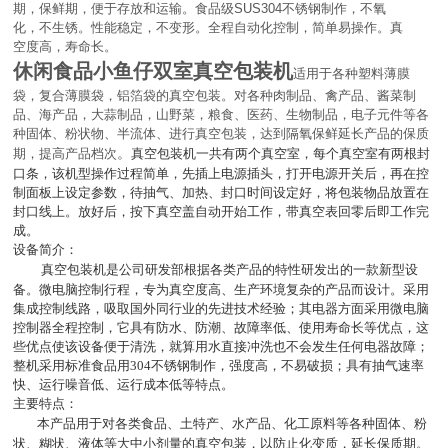
期，保鲜期，便于存放和运输。食品级
SUS304
不锈钢制作，不氧
化，不生锈。性能稳定，不变形。全程自动化控制，简单易操作。真
空度高，寿命长。
休闲食品小鱼仔双室真空包装机
适用于各种塑料薄膜
袋，复合薄膜袋，铝箔袋的真空包装。对各种肉制品、禽产品、酱菜制
品、海产品，大蒜制品，山野菜，粮食、医药、生物制品，电子元件等各
种固体、粉状物、半流体、进行真空包装，达到隔氧保鲜延长产品的保质
。
期，提高产品档次
真空包装机一共有两个真空室，每个真空室有两根封
口条，该机型操作过程简单，先插上电源插头，打开电源开关后，再在控
制面板上设定参数，待抽气、加热、封口时间设定好，将包装物品放置在
封口线上。放好后，按下真空盖自动开始工作，带真空表回零后即工作完
成。
设备简介：
真空包装机是公司研发部根据各类产品的特性研发出的一款新型设
备。微电脑控制行程，专为真空度高、生产环境复杂的产品而设计。采用
集成控制线路，吸取国外同行业的先进技术经验；其电器方面采用微电脑
控制器全程控制，它具有防水、防潮、故障率低、使用寿命长等优点，这
些优点使该设备便于清洗，就算用水直接冲洗也不会发生任何电器故障；
整机采用标准食品用
304
不锈钢制作，强度高，不易破损；具有抽气速率
快、运行噪音低、运行成本低等特点。
主要特点：
本产品用于对各类食品、土特产、水产品、化工原料等各种固体、粉
状、糊状、液体等大中小剂量的真空包装，以防止化变质，延长保质期。