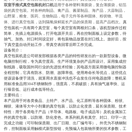
双室手推式真空包装机封口机
适用于各种塑料薄膜袋，复合薄膜袋，铝箔
袋的真空包装。对各种肉制品、禽产品、酱菜制品、海产品，大蒜制品，
山野菜，粮食、医药、生物制品，电子元件等各种固体、粉状物、半流
。
体、进行真空包装，达到隔氧保鲜延长产品的保质期，提高产品档次
真
空包装机一共有两个真空室，每个真空室有两根封口条，该机型操作过程
简单，先插上电源插头，打开电源开关后，再在控制面板上设定参数，待
抽气、加热、封口时间设定好，将包装物品放置在封口线上。放好后，按
下真空盖自动开始工作，带真空表回零后即工作完成。
设备简介：
真空包装机是公司研发部根据各类产品的特性研发出的一款新型设备。微
电脑控制行程，专为真空度高、生产环境复杂的产品而设计。采用集成控
制线路，吸取国外同行业的先进技术经验；其电器方面采用微电脑控制器
全程控制，它具有防水、防潮、故障率低、使用寿命长等优点，这些优点
使该设备便于清洗，就算用水直接冲洗也不会发生任何电器故障；整机采
用标准食品用
304
不锈钢制作，强度高，不易破损；具有抽气速率快、运
行噪音低、运行成本低等特点。
主要特点：
本产品用于对各类食品、土特产、水产品、化工原料等各种固体、粉状、
糊状、液体等大中小剂量的真空包装，以防止化变质，延长保质期。技术
特性：用于各类电子产品（半导体、电路板、电子成品等）及机金属加工
件的真空包装，以防潮、防化变色。本系列机具有真空、封口、印字一次
完成之功能（可印制保质期、出厂日期、出厂编号等）。外壳为不锈钢制
作，控制面板采用触模式新型按钮，先预编入包装物所要的技术参数，工