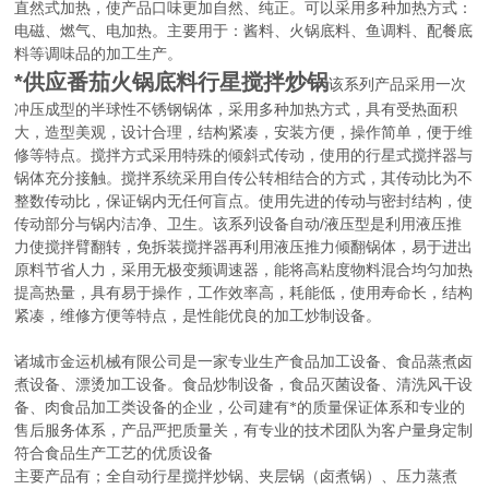
直然式加热，使产品口味更加自然、纯正。可以采用多种加热方式：
电磁、燃气、电加热。主要用于：酱料、火锅底料、鱼调料、配餐底
料等调味品的加工生产。
*供应番茄火锅底料行星搅拌炒锅
该系列产品采用一次
冲压成型的半球性不锈钢锅体，采用多种加热方式，具有受热面积
大，造型美观，设计合理，结构紧凑，安装方便，操作简单，便于维
修等特点。搅拌方式采用特殊的倾斜式传动，使用的行星式搅拌器与
锅体充分接触。搅拌系统采用自传公转相结合的方式，其传动比为不
整数传动比，保证锅内无任何盲点。使用先进的传动与密封结构，使
/
传动部分与锅内洁净、卫生。该系列设备自动
液压型是利用液压推
力使搅拌臂翻转，免拆装搅拌器再利用液压推力倾翻锅体，易于进出
原料节省人力，采用无极变频调速器，能将高粘度物料混合均匀加热
提高热量，具有易于操作，工作效率高，耗能低，使用寿命长，结构
紧凑，维修方便等特点，是性能优良的加工炒制设备。
诸城市金运机械有限公司是一家专业生产食品加工设备、食品蒸煮卤
煮设备、漂烫加工设备。食品炒制设备，食品灭菌设备、清洗风干设
备、肉食品加工类设备的企业，公司建有*的质量保证体系和专业的
售后服务体系，产品严把质量关，有专业的技术团队为客户量身定制
符合食品生产工艺的优质设备
主要产品有；全自动行星搅拌炒锅、夹层锅（卤煮锅）、压力蒸煮