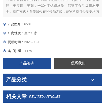
胆，更实用、美观，全304不锈钢材质，保证了食品级用材安
全。搅拌方式为自传加公转的传动方式，是物料搅拌炒制更均匀
采用无极变频调速器。能将高难度物料充分混合均匀。本设备易
于操作，工作效率高，耗能低，使用寿命长。结构紧凑，维修方
产品型号：
650L
便等特点，是性能优良的加工炒制设备。
厂商性质：
生产厂家
更新时间：
2026-05-19
访 问 量：
1179
产品咨询
联系我们
产品分类
相关文章
RELATED ARTICLES