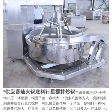
*供应番茄火锅底料行星搅拌炒锅
304
本设备采用
不锈
钢冲压一体锅胆，锅面平整，容积大，*的多爪搅拌方式，搅拌刮底
刮边并结合行星式搅拌，可以覆盖锅体每一个角落，使物料不糊锅。
本设备容积大、产量高，既可以单机使用，又可以并入生产线使用，