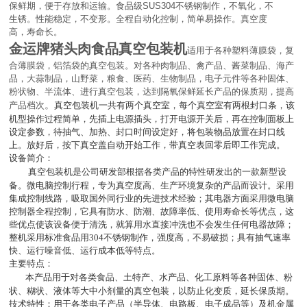
保鲜期，便于存放和运输。食品级
SUS304
不锈钢制作，不氧化，不
生锈。性能稳定，不变形。全程自动化控制，简单易操作。真空度
高，寿命长。
金运牌猪头肉食品真空包装机
适用于各种塑料薄膜袋，复
合薄膜袋，铝箔袋的真空包装。对各种肉制品、禽产品、酱菜制品、海产
品，大蒜制品，山野菜，粮食、医药、生物制品，电子元件等各种固体、
粉状物、半流体、进行真空包装，达到隔氧保鲜延长产品的保质期，提高
。
产品档次
真空包装机一共有两个真空室，每个真空室有两根封口条，该
机型操作过程简单，先插上电源插头，打开电源开关后，再在控制面板上
设定参数，待抽气、加热、封口时间设定好，将包装物品放置在封口线
上。放好后，按下真空盖自动开始工作，带真空表回零后即工作完成。
设备简介：
真空包装机是公司研发部根据各类产品的特性研发出的一款新型设
备。微电脑控制行程，专为真空度高、生产环境复杂的产品而设计。采用
集成控制线路，吸取国外同行业的先进技术经验；其电器方面采用微电脑
控制器全程控制，它具有防水、防潮、故障率低、使用寿命长等优点，这
些优点使该设备便于清洗，就算用水直接冲洗也不会发生任何电器故障；
整机采用标准食品用
304
不锈钢制作，强度高，不易破损；具有抽气速率
快、运行噪音低、运行成本低等特点。
主要特点：
本产品用于对各类食品、土特产、水产品、化工原料等各种固体、粉
状、糊状、液体等大中小剂量的真空包装，以防止化变质，延长保质期。
技术特性：用于各类电子产品（半导体、电路板、电子成品等）及机金属