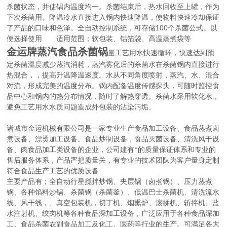
杀菌状态，并使锅内温度均一。杀菌结束后，热水回收至上罐，作为
下次杀菌用。降温冷水直接进入锅内快速降温，使物料快速冷却保证
100
了产品的口味和色泽。全自动控制系统，可存储
个杀菌公式。以
便选择使用
适用范围；软包装、铝箔袋、高温蒸煮袋等
金运牌蒸汽食品杀菌锅
量工艺用水快速循环，快速达到预
定杀菌温度减少蒸汽消耗，蒸汽雾化后的杀菌水在杀菌锅内直接进行
热混合，，提高升温降温速度。水从不同角度喷射，蒸汽、水、混合
对流，形成完美的温度分布。锅内配备温度传感探头，可随时监控食
品中心和锅内的热分布情况，随时了解热穿透。杀菌水采用软化水，
避免工艺用水水质问题造成外包装的沾染污垢、
诸城市金运机械有限公司是一家专业生产食品加工设备、食品蒸煮卤
煮设备、漂烫加工设备。食品炒制设备，食品灭菌设备、清洗风干设
备、肉食品加工类设备的企业，公司建有*的质量保证体系和专业的
售后服务体系，产品严把质量关，有专业的技术团队为客户量身定制
符合食品生产工艺的优质设备
主要产品有；全自动行星搅拌炒锅、夹层锅（卤煮锅）、压力蒸煮
锅、各种馅料炒锅、杀菌锅（杀菌釜）、低温巴士杀菌机、清洗流水
线、风干线，、真空包装机，切丁机、烟熏炉、滚揉机、斩拌机、盐
水注射机、绞肉机等各种食品深加工设备，广泛应用于各种食品深加
工、食品杀菌农副食品加工及化工、医药等行业的生产。可满足各大