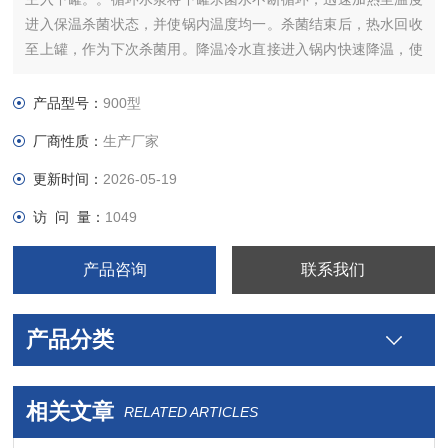
进入保温杀菌状态，并使锅内温度均一。杀菌结束后，热水回收
至上罐，作为下次杀菌用。降温冷水直接进入锅内快速降温，使
物料快速冷却保证了产品的口味和色泽。全自动控制系统，可存
储100个杀菌公式。以便选择使用 适用范围；软包装、铝箔袋、
产品型号：
900型
高温蒸煮袋等
厂商性质：
生产厂家
更新时间：
2026-05-19
访 问 量：
1049
产品咨询
联系我们
产品分类
相关文章
RELATED ARTICLES