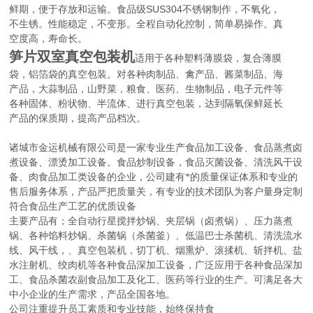
SUS304
鲜期，便于存放和运输。食品级
不锈钢制作，不氧化，
不生锈。性能稳定，不变形。全程自动化控制，简单易操作。真
空度高，寿命长。
笋片双室真空包装机
适用于各种塑料薄膜袋，复合薄膜
袋，铝箔袋的真空包装。对各种肉制品、禽产品、酱菜制品、海
产品，大蒜制品，山野菜，粮食、医药、生物制品，电子元件等
各种固体、粉状物、半流体、进行真空包装，达到隔氧保鲜延长
产品的保质期，提高产品档次。
诸城市金运机械有限公司是一家专业生产食品加工设备、食品蒸煮卤
煮设备、漂烫加工设备。食品炒制设备，食品灭菌设备、清洗风干设
备、肉食品加工类设备的企业，公司建有*的质量保证体系和专业的
售后服务体系，产品严把质量关，有专业的技术团队为客户量身定制
符合食品生产工艺的优质设备
主要产品有；全自动行星搅拌炒锅、夹层锅（卤煮锅）、压力蒸煮
锅、各种馅料炒锅、杀菌锅（杀菌釜）、低温巴士杀菌机、清洗流水
线、风干线，、真空包装机，切丁机、烟熏炉、滚揉机、斩拌机、盐
水注射机、绞肉机等各种食品深加工设备，广泛应用于各种食品深加
工、食品杀菌农副食品加工及化工、医药等行业的生产。可满足各大
中小企业的生产需求，产品全国各地。
公司注重提升员工素质和专业技能，始终保持食