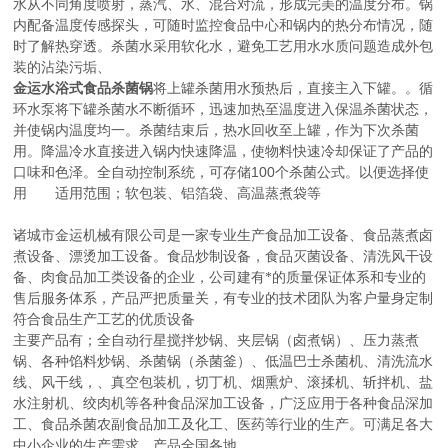
水从不同角度喷射，蒸汽、水、混合对流，形成完美的温度分布。锅
内配备温度传感探头，可随时监控食品中心和锅内的热分布情况，随
时了解热穿透。杀菌水采用软化水，避免工艺用水水质问题造成外包
装的沾染污垢、
金运水浴式食品杀菌锅
将上罐杀菌用水预热后，直接主入下罐。。循
环水泵将下罐杀菌水不断循环，迅速加热至温度进入保温杀菌状态，
并使锅内温度均一。杀菌结束后，热水回收至上罐，作为下次杀菌
用。降温冷水直接进入锅内快速降温，使物料快速冷却保证了产品的
100
口味和色泽。全自动控制系统，可存储
个杀菌公式。以便选择使
用
适用范围；软包装、铝箔袋、高温蒸煮袋等
诸城市金运机械有限公司是一家专业生产食品加工设备、食品蒸煮卤
煮设备、漂烫加工设备。食品炒制设备，食品灭菌设备、清洗风干设
备、肉食品加工类设备的企业，公司建有*的质量保证体系和专业的
售后服务体系，产品严把质量关，有专业的技术团队为客户量身定制
符合食品生产工艺的优质设备
主要产品有；全自动行星搅拌炒锅、夹层锅（卤煮锅）、压力蒸煮
锅、各种馅料炒锅、杀菌锅（杀菌釜）、低温巴士杀菌机、清洗流水
线、风干线，、真空包装机，切丁机、烟熏炉、滚揉机、斩拌机、盐
水注射机、绞肉机等各种食品深加工设备，广泛应用于各种食品深加
工、食品杀菌农副食品加工及化工、医药等行业的生产。可满足各大
中小企业的生产需求，产品全国各地。