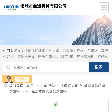
热门关键词：
行星搅拌炒锅、夹层锅、高温压力煮锅、杀菌锅、真空
包装机、清洗风干线、巴氏杀菌机，搅拌料车，气泡清洗机，翻转风
干机
当前位置：
首页
>
产品中心
>
杀菌锅设备
>
金运食品高温
杀菌锅
> 700金运水浴式食品杀菌锅