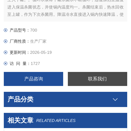
进入保温杀菌状态，并使锅内温度均一。杀菌结束后，热水回收
至上罐，作为下次杀菌用。降温冷水直接进入锅内快速降温，使
物料快速冷却保证了产品的口味和色泽。全自动控制系统，可存
储100个杀菌公式。以便选择使用 适用范围；软包装、铝箔袋、
产品型号：
700
高温蒸煮袋等
厂商性质：
生产厂家
更新时间：
2026-05-19
访 问 量：
1727
产品咨询
联系我们
产品分类
相关文章
RELATED ARTICLES