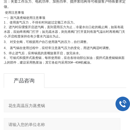
注：夹套工作压力、电机功率、加热功率、搅拌浆结构等可根据客户特殊要求定
做。
使用注意事项
一）蒸汽蒸煮锅使用注意事项
1
、使用蒸气压力，不得长时间超过定额工作压力。
2
、进汽时应缓慢开启进汽阀，直到需用压力为止，冷凝水出口处的截止阀，如装有疏
水器，应始终将阀门打开；如无疏水器，则先将阀门打开直到有蒸气溢出时再将阀门关
小
,
开启程度保持在有少量水汽溢出为止。
3
、
对安全阀，可根据用户自己使用蒸气的压力，自行调整。
4
、
蒸气锅在使用过程中，应经常注意蒸气压力的变化，用进汽阀适时调整。
5
、停止进气后，应将锅底的直嘴旋塞开启，放完余水。
6
、可倾式和搅拌式蒸煮锅，每班使用前，应在各转动部位加油；搅拌式蒸煮锅锅体面
上的部件，建议采用熟菜油；其它各处均采用
30#--40#
机械油。
产品咨询