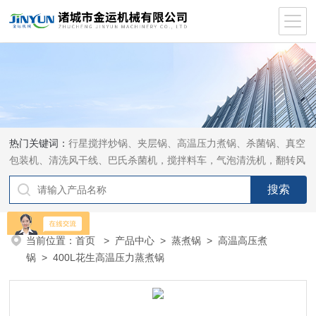
热门关键词：
行星搅拌炒锅、夹层锅、高温压力煮锅、杀菌锅、真空
包装机、清洗风干线、巴氏杀菌机，搅拌料车，气泡清洗机，翻转风
干机
当前位置：
首页
>
产品中心
>
蒸煮锅
>
高温高压煮
锅
> 400L花生高温压力蒸煮锅