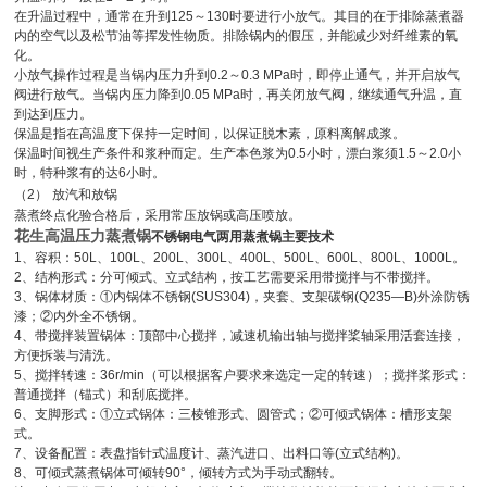
在升温过程中，通常在升到
125
～
130
时要进行小放气。其目的在于排除蒸煮器
内的空气以及松节油等挥发性物质。排除锅内的假压，并能减少对纤维素的氧
化。
小放气操作过程是当锅内压力升到
0.2
～
0.3 MPa
时，即停止通气，并开启放气
阀进行放气。当锅内压力降到
0.05 MPa
时，再关闭放气阀，继续通气升温，直
到达到压力。
保温是指在高温度下保持一定时间，以保证脱木素，原料离解成浆。
保温时间视生产条件和浆种而定。生产本色浆为
0.5
小时，漂白浆须
1.5
～
2.0
小
时，特种浆有的达
6
小时。
（
2
）
放汽和放锅
蒸煮终点化验合格后，采用常压放锅或高压喷放。
花生高温压力蒸煮锅
不锈钢电气两用蒸煮锅主要技术
1
、容积：
50L
、
100L
、
200L
、
300L
、
400L
、
500L
、
600L
、
800L
、
1000L
。
2
、结构形式：分可倾式、立式结构，按工艺需要采用带搅拌与不带搅拌。
3
、锅体材质：
①
内锅体不锈钢
(SUS304)
，夹套、支架碳钢
(Q235—B)
外涂防锈
漆；
②
内外全不锈钢。
4
、带搅拌装置锅体：顶部中心搅拌，减速机输出轴与搅拌桨轴采用活套连接，
方便拆装与清洗。
5
、搅拌转速：
36r/min
（可以根据客户要求来选定一定的转速）；搅拌桨形式：
普通搅拌（锚式）和刮底搅拌。
6
、支脚形式：
①
立式锅体：三棱锥形式、圆管式；
②
可倾式锅体：槽形支架
式。
7
、设备配置：表盘指针式温度计、蒸汽进口、出料口等
(
立式结构
)
。
8
、可倾式蒸煮锅体可倾转
90°
，倾转方式为手动式翻转。