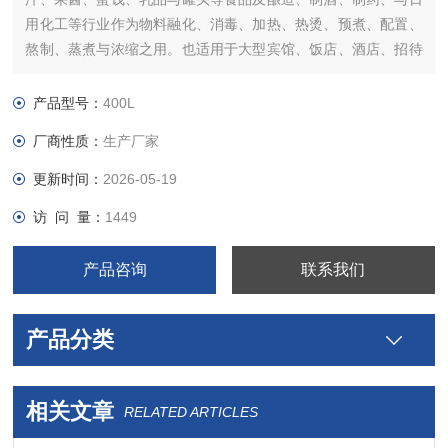
用化工等行业作为物料融化、消毒、加热、热烫、预煮、配置、
熬制、蒸煮与浓缩之用。也适用于大型宾馆、饭店、酒店、招待
所、餐厅、工矿企业、大专院校食堂作为煮粥、熬汤、煮饺子、
烧菜与炖肉之用
产品型号：
400L
厂商性质：
生产厂家
更新时间：
2026-05-19
访 问 量：
1449
产品咨询
联系我们
产品分类
相关文章
RELATED ARTICLES