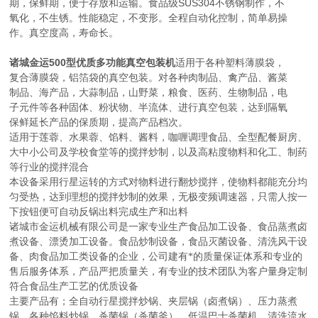
SUS304
期，保鲜期，便于存放和运输。食品级
不锈钢制作，不
氧化，不生锈。性能稳定，不变形。全程自动化控制，简单易操
作。真空度高，寿命长。
诸城金运500型优质多功能
真空包装机
适用于各种塑料薄膜袋，
复合薄膜袋，铝箔袋的真空包装。对各种肉制品、禽产品、酱菜
制品、海产品，大蒜制品，山野菜，粮食、医药、生物制品，电
子元件等各种固体、粉状物、半流体、进行真空包装，达到隔氧
保鲜延长产品的保质期，提高产品档次。
适用于莲蓉、水果蓉、馅料、酱料，咖喱调理食品、全型配餐厨房、
大中小公司及学校食堂等的搅拌炒制，以及高粘度物料和化工、制药
等行业的搅拌混合
本设备采用行星运转的方式对物料进行翻炒搅拌，使物料都能充分均
匀受热，达到理想的搅拌炒制的效果，无极变频调速器，只需人按一
下按钮便可自动反锅出料完成生产和出料
诸城市金运机械有限公司是一家专业生产食品加工设备、食品蒸煮卤
煮设备、漂烫加工设备。食品炒制设备，食品灭菌设备、清洗风干设
备、肉食品加工类设备的企业，公司建有*的质量保证体系和专业的
售后服务体系，产品严把质量关，有专业的技术团队为客户量身定制
符合食品生产工艺的优质设备
主要产品有；全自动行星搅拌炒锅、夹层锅（卤煮锅）、压力蒸煮
锅、各种馅料炒锅、杀菌锅（杀菌釜）、低温巴士杀菌机、清洗流水