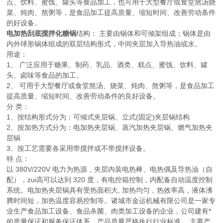
点、饮料、蜜饯、罐头等食品加工，也可用于大型餐厅或食堂熬汤烧
菜、炖肉、熬粥等，是食品加工提高质量、缩短时间、改善劳动条件
的好设备。
电加热刮底搅拌化糖锅
结构： 主要由锅体和可倾架组成；锅体是由
内外球形锅体组成的双层结构形式，中间夹层加入导热油或水。
用途：
1、 广泛应用于糖果、制药、乳品、酒类、糕点、蜜饯、饮料、罐
头、卤味等食品的加工。
2、 可用于大型餐厅或食堂熬汤、烧菜、炖肉、熬粥等，是食品加工
提高质量、缩短时间、改善劳动条件的良好设备。
分 类：
1、按结构形式分为：可倾式夹层锅、立式(固定)夹层锅结构
2、按加热方式分为：电加热夹层锅、蒸汽加热夹层锅、燃气加热夹
层锅
3、按工艺需要各采用带搅拌或不带搅拌设备。
特 点：
以 380V/220V 电力为热源，夹层内装电热棒、电热偶及导热油（自
配），zui高可以达到 320 度，有电控箱控制，内配备自动温度控制
系统。电加热夹层锅具有受热面积大, 加热均匀，热效率高，液体沸
腾时间短，加热温度容易控制等。
诸城市金运机械有限公司是一家专
业生产食品加工设备、食品杀菌、肉类加工设备的企业，公司建有*
的质量保证和服务保证体系，产品质量严格执行行业标准。 主要产