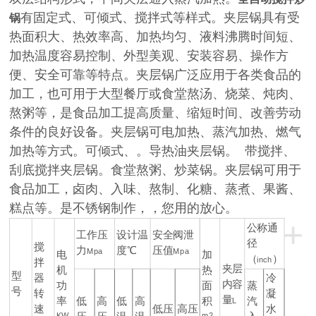
有固定式、可倾式、搅拌式等样式。夹层锅具有受
锅
热面积大、热效率高、加热均匀、液料沸腾时间短、
加热温度容易控制、外型美观、安装容易、操作方
便、安全可靠等特点。夹层锅广泛应用于各类食品的
加工，也可用于大型餐厅或食堂熬汤、烧菜、炖肉、
熬粥等，是食品加工提高质量、缩短时间、改善劳动
条件的良好设备。夹层锅可电加热、蒸汽加热、燃气
加热等方式。可倾式、
。导热油夹层锅。 带搅拌、
刮底搅拌夹层锅。食堂熬粥、炒菜锅。夹层锅可用于
食品加工，卤肉、入味、熬制、化糖、蒸煮、果酱、
糕点等。是不锈钢制作，，您用的放心。
+
公称通
工作压
设计温
安全阀泄
径
搅
力
度℃
压值
Mpa
Mpa
电
加
（
）
inch
拌
夹层
机
热
型
器
冷
内容
功
面
蒸
号
转
凝
量
率
低
高
低
高
积
L
汽
速
低压
高压
水
KW
m2