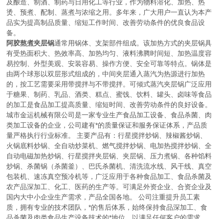
及酿造、制酒、制药与日用化工等行业，作为物料溶化、加热、热
烫、预煮、配制、蒸煮与浓缩之用。多年来，广大用户一直认为本产
品实为提高制品质量、缩短工作时间、改善劳动条件的优良食品设
备。
阿胶熬煮夹层锅
通常用锅体、支架部件组成。该加热方式的夹层锅具
有受热面积大、热效率高、加热均匀、液料沸腾时间短、加热温度容
易控制、外型美观、安装容易、操作方便、安全可靠等特点。锅体是
由两个球形以双层形式组成的，中间夹层通入蒸汽为热源进行加热
的，按工艺需要采用带搅拌与不带搅拌。可倾式蒸汽夹层锅广泛应用
于糖果、制药、乳品、酒类、糕点、蜜饯、饮料、罐头、卤味等食品
的加工是食品加工提高质量、缩短时间、改善劳动条件的良好设备。
城市金运机械有限公司是一家专业生产食品加工设备、食品杀菌、肉
类加工设备的企业，公司建有*的质量保证和服务保证体系，产品质
量严格执行行业标准。 主要产品有：行星搅拌炒锅、辣椒酱炒锅、
火锅底料炒锅、全自动炒菜机、燃气搅拌炒锅、电加热搅拌炒锅、全
自动电磁加热炒锅、行星搅拌夹层锅、夹层锅、压力煮锅、各种馅料
炒锅、杀菌锅（杀菌釜）、巴氏杀菌机、清洗流水线、风干线、真空
包装机、速冻真空预冷机等，广泛应用于各种食品加工、食品杀菌及
农产品深加工、化工、医药的生产等。可满足外资企业、合资企业及
国内大中小企业生产需求，产品全国各地。 公司注重提升员工素
质，拥有专业的技术团队，*的售后体系，始终保持食品深加工、食
品杀菌及肉类食品生产设备技术的*地位，以满足任何客户的需求。