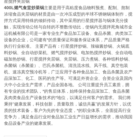
星搅拌夹层锅
400L燃气食堂炒菜锅
主要是用于高粘度食品物料预煮、配制、熬制
浓缩食品夹层锅的材质是由一次冲压成型的半球不锈钢锅体制作，搅
拌方式采用特殊的倾斜传动，其中采用的行星搅拌器与锅体充分接
触，实现传动公转与自转的不整数传动比，使锅内无搅拌死角
城市金
运机械有限公司是一家专业生产食品加工设备、食品杀菌、肉类加工
设备的企业，公司建有*的质量保证和服务保证体系，产品质量严格
执行行业标准。 主要产品有：行星搅拌炒锅、辣椒酱炒锅、火锅底
料炒锅、全自动炒菜机、燃气搅拌炒锅、电加热搅拌炒锅、全自动电
磁加热炒锅、行星搅拌夹层锅、夹层锅、压力煮锅、各种馅料炒锅、
杀菌锅（杀菌釜）、巴氏杀菌机、清洗流水线、风干线、真空包装
机、速冻真空预冷机等，广泛应用于各种食品加工、食品杀菌及农产
品深加工、化工、医药的生产等。可满足外资企业、合资企业及国内
大中小企业生产需求，产品全国各地。 公司注重提升员工素质，拥
有专业的技术团队，*的售后体系，始终保持食品深加工、食品杀菌
及肉类食品生产设备技术的*地位，以满足任何客户的需求。 我们将
秉持“健康发展，科技创新，质量取胜，诚信共赢”的发展方针，以优
质的技术装备，客户为先的专业态度，*的职业体系， 全面提高行业
竞争力，满足食品行业对食品加工业生产日益增长的需求，推动我国
食品设备产业的健康发展。