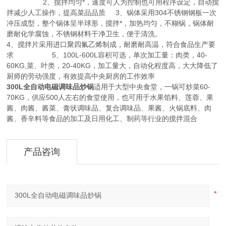
2、搅拌均匀*，速度可人为控制也可用程序设定，自动搅
拌减少人工操作，提高菜品品质 3、锅体采用304不锈钢钢板一次
冲压成型，整个锅体呈半球形，搅拌*，加热均匀，不糊锅，锅体耐
磨耐化学腐蚀，不锈钢材料干净卫生，便于清洗。
4、搅拌片采用进口聚四氟乙烯制成，耐磨耐高温，符合食品生产要
求 5、100L-600L容积可选，单次加工量：肉类，40-
60KG,菜、叶类，20-40KG，加工量大，自动化程度高，大大降低了
厨师的劳动强度，有效提高中央厨房的工作效率
300L全自动电磁调味品炒锅
适用于大型中央食堂，一锅可炒菜60-
70KG，供应500人左右的食堂使用，也可用于水果馅料、莲蓉、果
酱、肉酱、酱菜、膏状调味品、复合调味品、果酱、火锅底料、肉
酱、香辛料等食品的加工及日用化工、制药等行业的搅拌混合
产品咨询