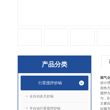
产品分类
燃气
行星搅拌炒锅
设计
加热
搅拌方
全自动多爪炒锅
匀，
主要
半自动行星搅拌炒锅
出锅