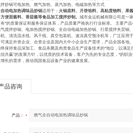
搅拌炒锅可电加热、燃气加热、蒸汽加热、电磁加热等方式
全自动电加热调味品炒锅
适用于：
火锅底料、月饼馅料、高粘度物料、果
、方便面酱料、香菇酱等食品加工搅拌炒制。
城市金运机械有限公司是一
建有*的质量保证和服务保证体系，产品质量严格执行行业标准。 主要产
燃气搅拌炒锅、电加热搅拌炒锅、全自动电磁加热炒锅、行星搅拌夹层锅
菌机、清洗流水线、风干线、真空包装机、速冻真空预冷机等，广泛应用
。可满足外资企业、合资企业及国内大中小企业生产需求，产品全国各地。
始终保持食品深加工、食品杀菌及肉类食品生产设备技术的*地位，以满足任
诚信共赢"的发展方针，以优质的技术装备，客户为先的专业态度，*的职业
益增长的需求，推动我国食品设备产业的健康发展。
产品咨询
产品：