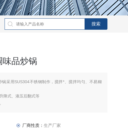
调味品炒锅
锅采用SUS304不锈钢制作，搅拌*、搅拌均匀、不易糊
升降式、液压后翻式等
。
厂商性质：
生产厂家