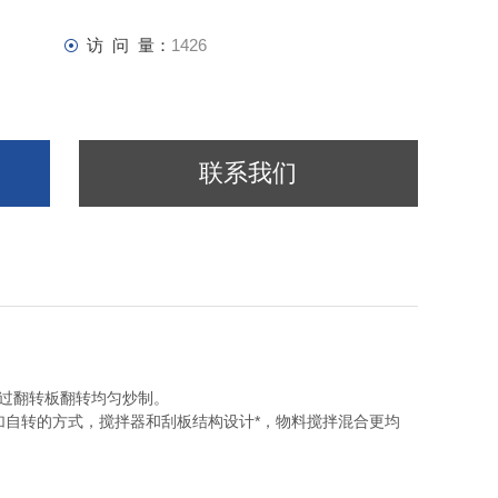
访 问 量：
1426
联系我们
通过翻转板翻转均匀炒制。
转加自转的方式，搅拌器和刮板结构设计*，物料搅拌混合更均