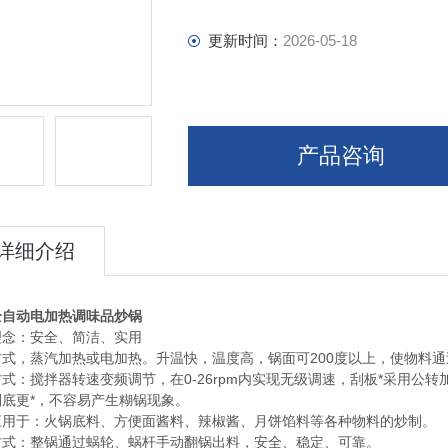
更新时间：
2026-05-18
产品咨询
详细介绍
全自动电加热调味品炒锅
理念：安全、简洁、实用
方式，蒸汽加热或电加热。升温快，温度高，锅面可200度以上，使物料
式：搅拌器转速变频调节，在0-26rpm内实现无级调速，刮板*采用公
刮底更*，不容易产生糊锅现象。
应用于：火锅底料、方便面酱料、辣椒酱、月饼馅料等各种物料的炒制。
方式：整锅通过蜗轮、蜗杆手动翻锅出料，安全、稳定、可靠。