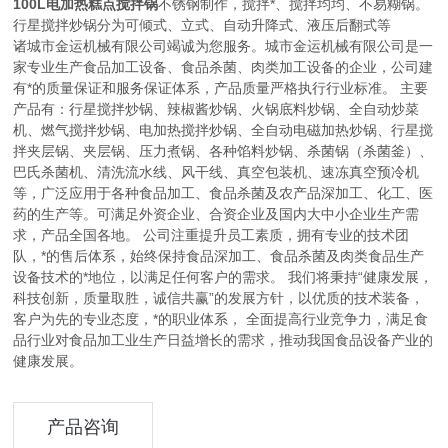
100L电加热糕点搅拌锅
不锈钢制作，搅拌*、搅拌均均、不易糊锅。
行星搅拌炒锅分为可倾式、立式、自动升降式、液压后翻式等
诸城市金运机械有限公司竭诚为您服务。
城市金运机械有限公司是一
家专业生产食品加工设备、食品杀菌、肉类加工设备的企业，公司建
有*的质量保证和服务保证体系，产品质量严格执行行业标准。 主要
产品有：行星搅拌炒锅、辣椒酱炒锅、火锅底料炒锅、全自动炒菜
机、燃气搅拌炒锅、电加热搅拌炒锅、全自动电磁加热炒锅、行星搅
拌夹层锅、夹层锅、压力煮锅、各种馅料炒锅、杀菌锅（杀菌釜）、
巴氏杀菌机、清洗流水线、风干线、真空包装机、速冻真空预冷机
等，广泛应用于各种食品加工、食品杀菌及农产品深加工、化工、医
药的生产等。可满足外资企业、合资企业及国内大中小企业生产需
求，产品全国各地。 公司注重提升员工素质，拥有专业的技术团
队，*的售后体系，始终保持食品深加工、食品杀菌及肉类食品生产
设备技术的*地位，以满足任何客户的需求。 我们将秉持“健康发展，
科技创新，质量取胜，诚信共赢”的发展方针，以优质的技术装备，
客户为先的专业态度，*的职业体系， 全面提高行业竞争力，满足食
品行业对食品加工业生产日益增长的需求，推动我国食品设备产业的
健康发展。
产品咨询