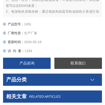
度可以达到260多度；
2、电加热夹层锅名称：通过电加热加温导热油加热介质进行加
温；
3、配有自动恒温控制系统，出料方式有立式或可倾式和搅拌装
产品型号：
100L
置的选择；
厂商性质：
生产厂家
4、夹层锅材质：304不锈钢夹层锅,锅体为热旋压一次成型，无
拼接；使用安全、操作方便，应用广泛；
更新时间：
2026-05-18
访 问 量：
1184
产品咨询
联系我们
产品分类
相关文章
RELATED ARTICLES