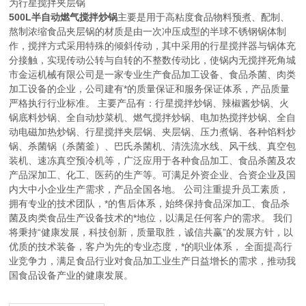
为行星搅拌夹层锅
500L半自动燃气搅拌炒锅
主要是用于高粘度食品物料预煮、配制、
熬制浓缩食品夹层锅的材质是由一次冲压成型的半球不锈钢锅体制
作，搅拌方式采用特殊的倾斜传动，其中采用的行星搅拌器与锅体充
分接触，实现传动公转与自转的不整数传动比，使锅内无搅拌死角
城
市金运机械有限公司是一家专业生产食品加工设备、食品杀菌、肉类
加工设备的企业，公司建有*的质量保证和服务保证体系，产品质量
严格执行行业标准。 主要产品有：行星搅拌炒锅、辣椒酱炒锅、火
锅底料炒锅、全自动炒菜机、燃气搅拌炒锅、电加热搅拌炒锅、全自
动电磁加热炒锅、行星搅拌夹层锅、夹层锅、压力煮锅、各种馅料炒
锅、杀菌锅（杀菌釜）、巴氏杀菌机、清洗流水线、风干线、真空包
装机、速冻真空预冷机等，广泛应用于各种食品加工、食品杀菌及农
产品深加工、化工、医药的生产等。可满足外资企业、合资企业及国
内大中小企业生产需求，产品全国各地。 公司注重提升员工素质，
拥有专业的技术团队，*的售后体系，始终保持食品深加工、食品杀
菌及肉类食品生产设备技术的*地位，以满足任何客户的需求。 我们
将秉持“健康发展，科技创新，质量取胜，诚信共赢”的发展方针，以
优质的技术装备，客户为先的专业态度，*的职业体系， 全面提高行
业竞争力，满足食品行业对食品加工业生产日益增长的需求，推动我
国食品设备产业的健康发展。