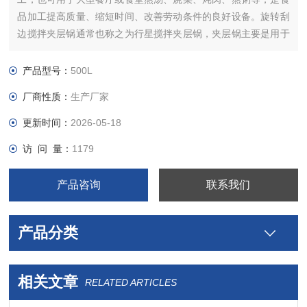
品加工提高质量、缩短时间、改善劳动条件的良好设备。旋转刮
边搅拌夹层锅通常也称之为行星搅拌夹层锅，夹层锅主要是用于
高粘度食品物料预煮、配制、熬制浓缩食品
产品型号：
500L
厂商性质：
生产厂家
更新时间：
2026-05-18
访 问 量：
1179
产品咨询
联系我们
产品分类
相关文章
RELATED ARTICLES