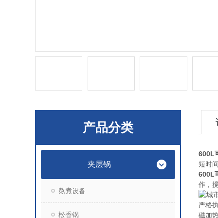
产品分类
600
夹层锅
短时
600
作，
熬煮设备
城
严格
松香锅
磁加