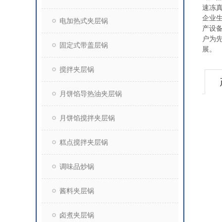
速冻
企业
电加热式夹层锅
产设
户为
固定式带盖层锅
展。
搅拌夹层锅
月饼馅导热油夹层锅
月饼馅搅拌夹层锅
糕点搅拌夹层锅
调味品炒锅
酱料夹层锅
卤煮夹层锅