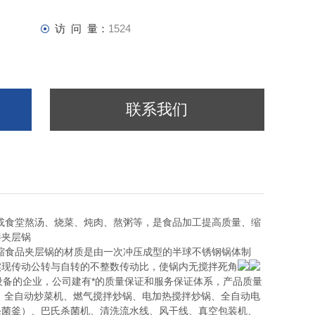
访 问 量：
1524
联系我们
或食堂熬汤、烧菜、炖肉、熬粥等，是食品加工提高质量、缩
拌夹层锅
缩食品夹层锅的材质是由一次冲压成型的半球不锈钢锅体制
实现传动公转与自转的不整数传动比，使锅内无搅拌死角
备的企业，公司建有*的质量保证和服务保证体系，产品质量
、全自动炒菜机、燃气搅拌炒锅、电加热搅拌炒锅、全自动电
杀菌釜）、巴氏杀菌机、清洗流水线、风干线、真空包装机、