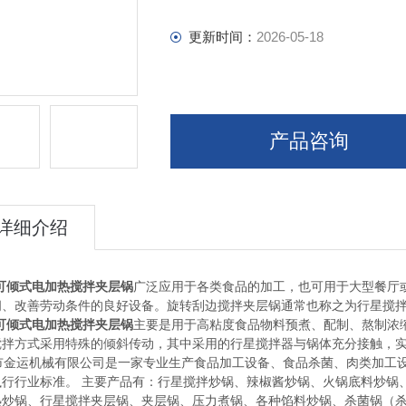
更新时间：
2026-05-18
产品咨询
详细介绍
L可倾式电加热搅拌夹层锅
广泛应用于各类食品的加工，也可用于大型餐厅
间、改善劳动条件的良好设备。旋转刮边搅拌夹层锅通常也称之为行星搅
L可倾式电加热搅拌夹层锅
主要是用于高粘度食品物料预煮、配制、熬制浓
搅拌方式采用特殊的倾斜传动，其中采用的行星搅拌器与锅体充分接触，
市金运机械有限公司是一家专业生产食品加工设备、食品杀菌、肉类加工设
执行行业标准。 主要产品有：行星搅拌炒锅、辣椒酱炒锅、火锅底料炒锅
热炒锅、行星搅拌夹层锅、夹层锅、压力煮锅、各种馅料炒锅、杀菌锅（