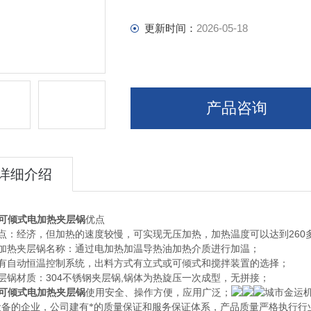
更新时间：
2026-05-18
产品咨询
详细介绍
0L可倾式电加热夹层锅
优点
优点：经济，但加热的速度较慢，可实现无压加热，加热温度可以达到260
电加热夹层锅名称：通过电加热加温导热油加热介质进行加温；
配有自动恒温控制系统，出料方式有立式或可倾式和搅拌装置的选择；
层锅材质：304不锈钢夹层锅,锅体为热旋压一次成型，无拼接；
0L可倾式电加热夹层锅
使用安全、操作方便，应用广泛；
城市金运
设备的企业，公司建有*的质量保证和服务保证体系，产品质量严格执行行