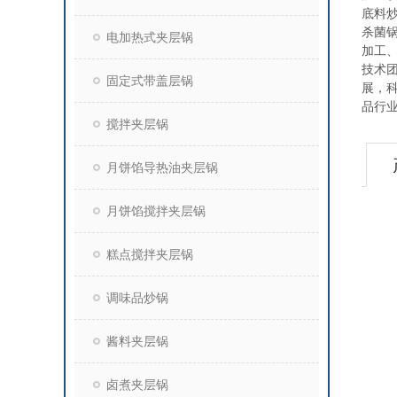
底料
杀菌
电加热式夹层锅
加工
技术
固定式带盖层锅
展，
品行
搅拌夹层锅
月饼馅导热油夹层锅
月饼馅搅拌夹层锅
糕点搅拌夹层锅
调味品炒锅
酱料夹层锅
卤煮夹层锅