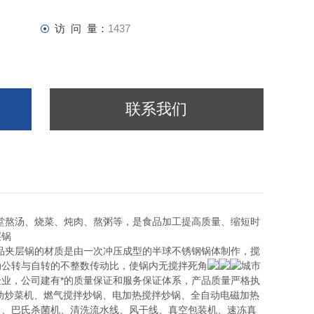
访 问 量：
1437
联系我们
堂熬汤、烧菜、炖肉、熬粥等，是食品加工提高质量、缩短时
层锅
品夹层锅的材质是由一次冲压成型的半球不锈钢锅体制作，搅
动公转与自转的不整数传动比，使锅内无搅拌死角
城市
业，公司建有*的质量保证和服务保证体系，产品质量严格执
动炒菜机、燃气搅拌炒锅、电加热搅拌炒锅、全自动电磁加热
）、巴氏杀菌机、清洗流水线、风干线、真空包装机、速冻真