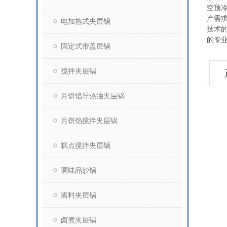
空预
产需
电加热式夹层锅
技术
的专
固定式带盖层锅
搅拌夹层锅
月饼馅导热油夹层锅
月饼馅搅拌夹层锅
糕点搅拌夹层锅
调味品炒锅
酱料夹层锅
卤煮夹层锅