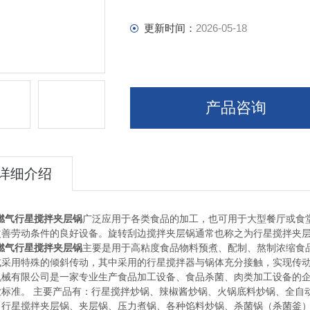
更新时间：
2026-05-18
产品咨询
详细介绍
L燃气行星搅拌夹层锅
广泛应用于各类食品的加工，也可用于大型餐厅或食
改善劳动条件的良好设备。旋转刮边搅拌夹层锅通常也称之为行星搅拌夹
L燃气行星搅拌夹层锅
主要是用于高粘度食品物料预煮、配制、熬制浓缩食
式采用特殊的倾斜传动，其中采用的行星搅拌器与锅体充分接触，实现传
机械有限公司是一家专业生产食品加工设备、食品杀菌、肉类加工设备的企
业标准。 主要产品有：行星搅拌炒锅、辣椒酱炒锅、火锅底料炒锅、全自
、行星搅拌夹层锅、夹层锅、压力煮锅、各种馅料炒锅、杀菌锅（杀菌釜