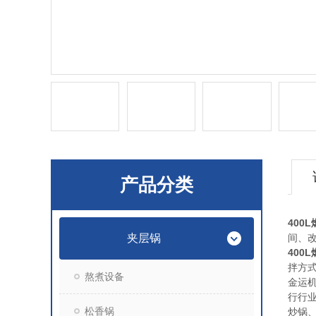
产品分类
400
夹层锅
间、
400
拌方
熬煮设备
金运
行行
松香锅
炒锅