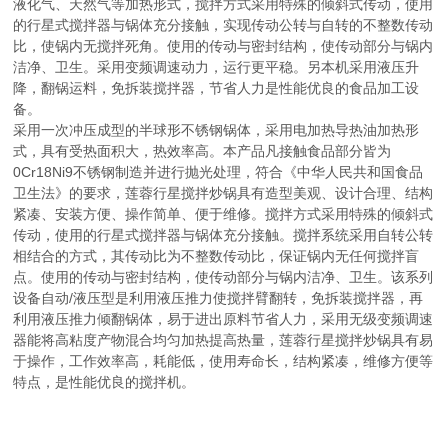
液化气、天然气等加热形式，搅拌方式采用特殊的倾斜式传动，使用
的行星式搅拌器与锅体充分接触，实现传动公转与自转的不整数传动
比，使锅内无搅拌死角。使用的传动与密封结构，使传动部分与锅内
洁净、卫生。采用变频调速动力，运行更平稳。另本机采用液压升
降，翻锅运料，免拆装搅拌器，节省人力是性能优良的食品加工设
备。
采用一次冲压成型的半球形不锈钢锅体，采用电加热导热油加热形
式，具有受热面积大，热效率高。本产品凡接触食品部分皆为
0Cr18Ni9不锈钢制造并进行抛光处理，符合《中华人民共和国食品
卫生法》的要求，莲蓉行星搅拌炒锅具有造型美观、设计合理、结构
紧凑、安装方便、操作简单、便于维修。搅拌方式采用特殊的倾斜式
传动，使用的行星式搅拌器与锅体充分接触。搅拌系统采用自转公转
相结合的方式，其传动比为不整数传动比，保证锅内无任何搅拌盲
点。使用的传动与密封结构，使传动部分与锅内洁净、卫生。该系列
设备自动/液压型是利用液压推力使搅拌臂翻转，免拆装搅拌器，再
利用液压推力倾翻锅体，易于进出原料节省人力，采用无级变频调速
器能将高粘度产物混合均匀加热提高热量，莲蓉行星搅拌炒锅具有易
于操作，工作效率高，耗能低，使用寿命长，结构紧凑，维修方便等
特点，是性能优良的搅拌机。