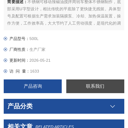
简要描述：
不锈钢可移动辣椒油搅拌周转车整体不锈钢制作，底
部采用U字型设计，相比传统的平底除了更快捷无残留。具体型
号及配置可根据生产需求加装隔膜泵、冷却、加热保温装置，操
作方便，工作效率高，大大节约了人工劳动强度，是现代化的调
味品加工辅助设备。
不锈钢可移动酱料搅拌料车周转车，可另加加热保温装置，可设
产品型号：
500L
置温度，到达设定温度自动停止加热，不到设定温度自动升温；
厂商性质：
生产厂家
可另加冷却装置，夹层内通入凉水，对物料进行冷却降温
更新时间：
2026-05-21
访 问 量：
1633
产品咨询
联系我们
产品分类
相关文章
RELATED ARTICLES