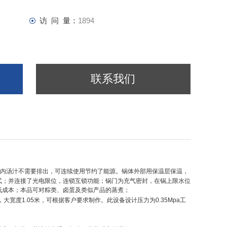
访 问 量：
1894
联系我们
内汤汁不需要排出，可连续使用节约了能源。锅体外部用保温层保温，
式；并连接了光电限位，连锁互锁功能；锅门为充气密封，在锅上限水位
低成本；本品可对粽类、卤蛋及类似产品的蒸煮；
，大宽度
1.05
米，可根据客户要求制作。此设备设计压力为
0.35Mpa
工