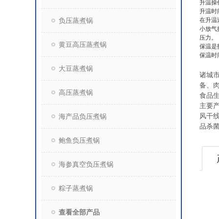
升温操
升温时
负压蒸煮锅
在升温
小放气
压力。
黄豆高压蒸煮锅
保温是
保温时
大豆蒸煮锅
诸城
备、
高压蒸煮锅
食品
主要
海产品负压煮锅
风干
品杀
鲍鱼负压煮锅
海参真空负压煮锅
粽子蒸煮锅
查看全部产品