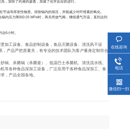
提高，加快了药液的渗透，加速了化学反应的进行。
松节油等挥发性物质。排除锅内的假压，并能减少对纤维素的氧化。
当锅内压力降到
0.05 MPa
时，再关闭放气阀，继续通气升温，直到达到
的达
6
小时。
漂烫加工设备。食品炒制设备，食品灭菌设备、清洗风干设
在线咨询
系，产品严把质量关，有专业的技术团队为客户量身定制符合
料炒锅、杀菌锅（杀菌釜）、低温巴士杀菌机、清洗流水线、
电话
肉机等各种食品深加工设备，广泛应用于各种食品深加工、食
需求，产品全国各地。
微信扫一扫