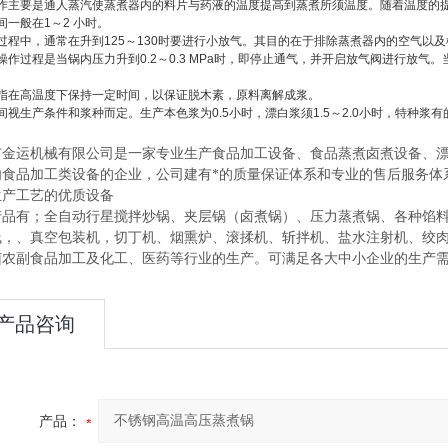
作主要是通人蒸汽使蒸煮器内的料片与药液的温度提高到蒸煮所须温度。随着温度的
间一般在
1
～
2
小时。
过程中，通常在升到
125
～
130
时要进行小放气。其目的在于排除蒸煮器内的空气以及
操作过程是当锅内压力升到
0.2
～
0.3 MPa
时，即停止通气，并开启放气阀进行放气。
指在高温度下保持一定时间，以保证脱木素，原料离解成浆。
间视生产条件和浆种而定。生产本色浆为
0.5
小时，漂白浆须
1.5
～
2.0
小时，特种浆有
市金运机械有限公司是一家专业生产食品加工设备、食品蒸煮卤煮设备、
肉食品加工类设备的企业，公司建有*的质量保证体系和专业的售后服务体
生产工艺的优质设备
产品有；全自动行星搅拌炒锅、夹层锅（卤煮锅）、压力蒸煮锅、各种馅
线，、真空包装机，切丁机、烟熏炉、滚揉机、斩拌机、盐水注射机、绞
菌农副食品加工及化工、医药等行业的生产。可满足各大中小企业的生产
产品咨询
产品：