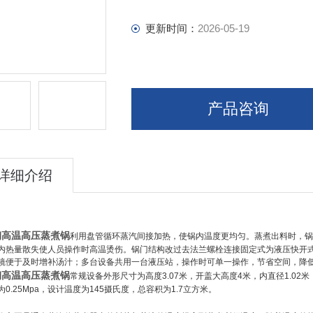
更新时间：
2026-05-19
产品咨询
详细介绍
钢高温高压蒸煮锅
利用盘管循环蒸汽间接加热，使锅内温度更均匀。蒸煮出料时，锅
内热量散失使人员操作时高温烫伤。锅门结构改过去法兰螺栓连接固定式为液压快开
镜便于及时增补汤汁；多台设备共用一台液压站，操作时可单一操作，节省空间，降
钢高温高压蒸煮锅
常规设备外形尺寸为高度
3.07
米，开盖大高度
4
米，内直径
1.02
米
为
0.25Mpa
，设计温度为
145
摄氏度，总容积为
1.7
立方米。