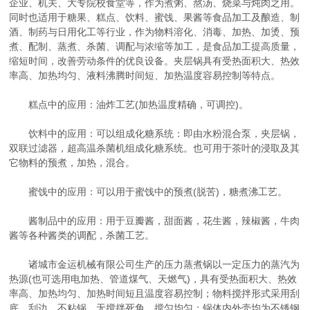
企业、机关、大专院校食堂等，作为煮粥、熬汤、烧菜与炖肉之用。
同时也适用于糖果、糕点、饮料、蜜饯、果酱等食品加工及酿造、制
酒、制药与日用化工等行业，作为物料溶化、消毒、加热、加烫、预
煮、配制、蒸煮、杀菌、调配与浓缩等加工，是食品加工提高质量，
缩短时间，改善劳动条件的优良设备。夹层锅具有受热面积大、热效
率高、加热均匀、液料沸腾时间短、加热温度容易控制等特点。
糕点中的应用：油炸工艺(加热温度精确，可调控)。
饮料中的应用：可以组成化糖系统：即由水粉混合泵，夹层锅，
双联过滤器，超高温杀菌机组成化糖系统。也可用于茶叶的浸取及其
它物料的预煮，加热，混合。
蜜饯中的应用：可以用于蜜饯中的预煮(脱苦)，糖煮沸工艺。
酱制品中的应用：用于豆瓣酱，甜面酱，花生酱，辣椒酱，牛肉
酱等各种酱类的调配，杀菌工艺。
诸城市金运机械有限公司生产的压力蒸煮锅以一定压力的蒸汽为
热源(也可选用电加热、管道煤气、天燃气)，具有受热面积大、热效
率高、加热均匀、加热时间短且温度容易控制；物料搅拌形式采用刮
底、刮边、不粘锅、无搅拌死角、搅匀均匀；锅体内外壳均为不锈钢