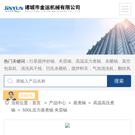
热门关键词：
行星搅拌炒锅、夹层锅、高温压力煮锅、杀菌锅、真空
包装机、清洗风干线、巴氏杀菌机，搅拌料车，气泡清洗机，翻转风
干机
当前位置：
首页
>
产品中心
>
蒸煮锅
>
高温高压煮
锅
> 500L压力蒸煮锅 夹层锅