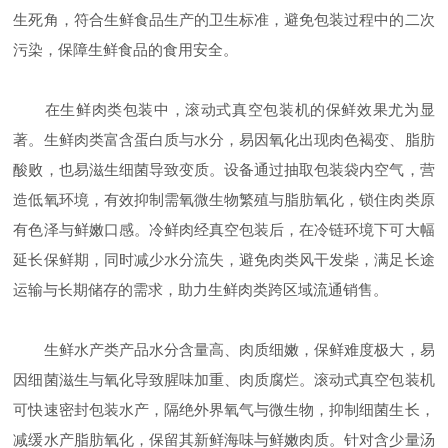
生死角，符合生鲜食品生产的卫生标准，避免包装过程中的二次
污染，保障生鲜食品的食用安全。
在生鲜肉类包装中，滚动式真空包装机的保鲜效果尤为显
著。生鲜肉类富含蛋白质与水分，易因氧化出现肉色褐变、脂肪
酸败，也易滋生细菌导致变质。设备通过抽取包装袋内空气，营
造低氧环境，有效抑制需氧微生物繁殖与脂肪氧化，锁住肉类原
有色泽与鲜嫩口感。冷鲜肉经真空包装后，在冷链环境下可大幅
延长保鲜期，同时减少水分流失，避免肉类风干发柴，满足长途
运输与长期储存的需求，助力生鲜肉类跨区域流通销售。
生鲜水产类产品水分含量高、肉质细嫩，保鲜难度极大，易
因细菌滋生与氧化导致腥味加重、肉质腐烂。滚动式真空包装机
可快速密封包装水产，隔绝外界氧气与微生物，抑制细菌生长，
减缓水产脂肪氧化，保留其新鲜海味与鲜嫩肉质。针对含少量汤