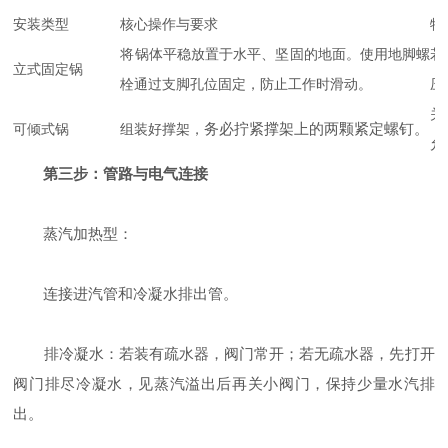
安装类型
核心操作与要求
特
将锅体平稳放置于水平、坚固的地面。使用地脚螺
若
立式固定锅
栓通过支脚孔位固定，防止工作时滑动。
压
关
务必拧紧撑架上的两颗紧定螺钉
。
可倾式锅
组装好撑架，
允
第三步：管路与电气连接
蒸汽加热型：
连接进汽管和冷凝水排出管。
排冷凝水：若装有疏水器，阀门常开；若无疏水器，先打开
阀门排尽冷凝水，见蒸汽溢出后再关小阀门，保持少量水汽排
出。